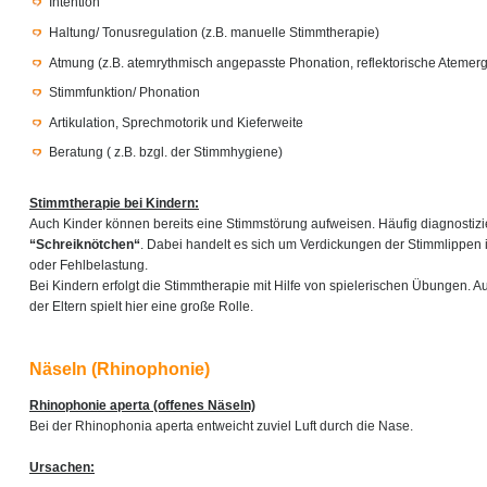
Intention
Haltung/ Tonusregulation (z.B. manuelle Stimmtherapie)
Atmung (z.B. atemrythmisch angepasste Phonation, reflektorische Atemer
Stimmfunktion/ Phonation
Artikulation, Sprechmotorik und Kieferweite
Beratung ( z.B. bzgl. der Stimmhygiene)
Stimmtherapie bei Kindern:
Auch Kinder können bereits eine Stimmstörung aufweisen. Häufig diagnostizie
“Schreiknötchen“
. Dabei handelt es sich um Verdickungen der Stimmlippen 
oder Fehlbelastung.
Bei Kindern erfolgt die Stimmtherapie mit Hilfe von spielerischen Übungen. A
der Eltern spielt hier eine große Rolle.
Näseln (Rhinophonie)
Rhinophonie aperta (offenes Näseln)
Bei der Rhinophonia aperta entweicht zuviel Luft durch die Nase.
Ursachen: