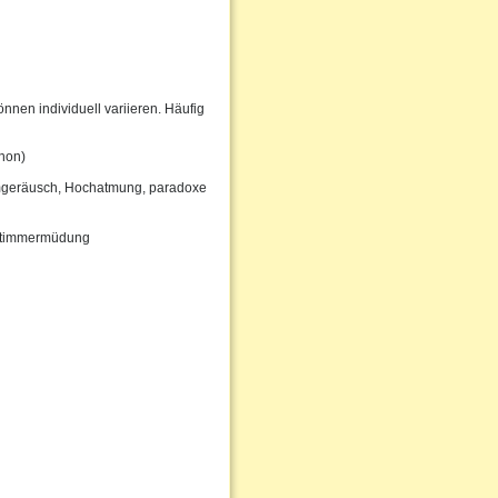
nen individuell variieren. Häufig
phon)
mgeräusch, Hochatmung, paradoxe
e Stimmermüdung