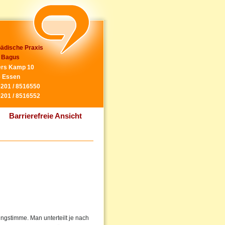
ädische Praxis
 Bagus
rs Kamp 10
 Essen
0201 / 8516550
0201 / 8516552
Barrierefreie Ansicht
ngstimme. Man unterteilt je nach