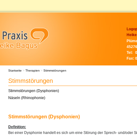
Logop
Heike
Plüme
45276
Tel:
Fax:
Startseite
>
Therapien
>
Stimmstörungen
Stimmstörungen
Stimmstörungen (Dysphonien)
Näseln (Rhinophonie)
Stimmstörungen (Dysphonien)
Definition:
Bei einer Dysphonie handelt es sich um eine Störung der Sprech- und/oder Si