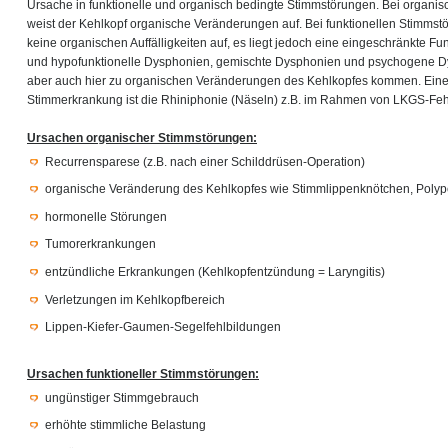
Ursache in funktionelle und organisch bedingte Stimmstörungen. Bei organi
weist der Kehlkopf organische Veränderungen auf. Bei funktionellen Stimmst
keine organischen Auffälligkeiten auf, es liegt jedoch eine eingeschränkte Fun
und hypofunktionelle Dysphonien, gemischte Dysphonien und psychogene D
aber auch hier zu organischen Veränderungen des Kehlkopfes kommen. Ein
Stimmerkrankung ist die Rhiniphonie (Näseln) z.B. im Rahmen von LKGS-Feh
Ursachen organischer Stimmstörungen:
Recurrensparese (z.B. nach einer Schilddrüsen-Operation)
organische Veränderung des Kehlkopfes wie Stimmlippenknötchen, Poly
hormonelle Störungen
Tumorerkrankungen
entzündliche Erkrankungen (Kehlkopfentzündung = Laryngitis)
Verletzungen im Kehlkopfbereich
Lippen-Kiefer-Gaumen-Segelfehlbildungen
Ursachen funktioneller Stimmstörungen:
ungünstiger Stimmgebrauch
erhöhte stimmliche Belastung