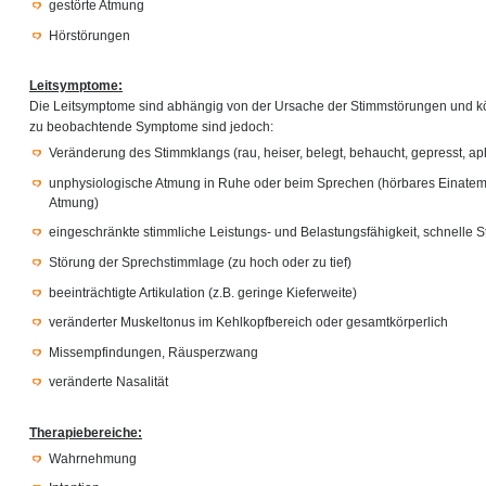
gestörte Atmung
Hörstörungen
Leitsymptome:
Die Leitsymptome sind abhängig von der Ursache der Stimmstörungen und kön
zu beobachtende Symptome sind jedoch:
Veränderung des Stimmklangs (rau, heiser, belegt, behaucht, gepresst, a
unphysiologische Atmung in Ruhe oder beim Sprechen (hörbares Einate
Atmung)
eingeschränkte stimmliche Leistungs- und Belastungsfähigkeit, schnell
Störung der Sprechstimmlage (zu hoch oder zu tief)
beeinträchtigte Artikulation (z.B. geringe Kieferweite)
veränderter Muskeltonus im Kehlkopfbereich oder gesamtkörperlich
Missempfindungen, Räusperzwang
veränderte Nasalität
Therapiebereiche:
Wahrnehmung