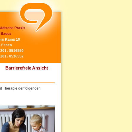
ädische Praxis
 Bagus
rs Kamp 10
 Essen
0201 / 8516550
0201 / 8516552
Barrierefreie Ansicht
und Therapie der folgenden