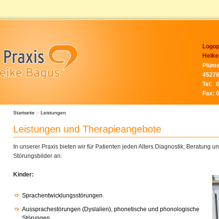
Logop
Heike
Plüme
45276
Tel:
Fax:
Startseite
>
Leistungen
Leistungen und Therapieangebote
In unserer Praxis bieten wir für Patienten jeden Alters Diagnostik, Beratung 
Störungsbilder an:
Kinder:
Sprachentwicklungsstörungen
Aussprachestörungen (Dyslalien), phonetische und phonologische
Störungen