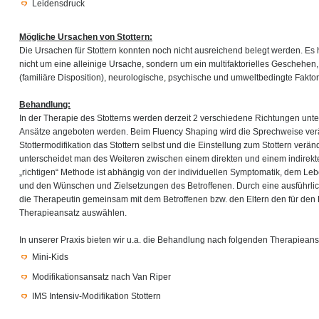
Leidensdruck
Mögliche Ursachen von Stottern:
Die Ursachen für Stottern konnten noch nicht ausreichend belegt werden. Es 
nicht um eine alleinige Ursache, sondern um ein multifaktorielles Geschehen
(familiäre Disposition), neurologische, psychische und umweltbedingte Faktor
Behandlung:
In der Therapie des Stotterns werden derzeit 2 verschiedene Richtungen unt
Ansätze angeboten werden. Beim Fluency Shaping wird die Sprechweise ver
Stottermodifikation das Stottern selbst und die Einstellung zum Stottern verä
unterscheidet man des Weiteren zwischen einem direkten und einem indirekt
„richtigen“ Methode ist abhängig von der individuellen Symptomatik, dem L
und den Wünschen und Zielsetzungen des Betroffenen. Durch eine ausführli
die Therapeutin gemeinsam mit dem Betroffenen bzw. den Eltern den für den 
Therapieansatz auswählen.
In unserer Praxis bieten wir u.a. die Behandlung nach folgenden Therapieans
Mini-Kids
Modifikationsansatz nach Van Riper
IMS Intensiv-Modifikation Stottern