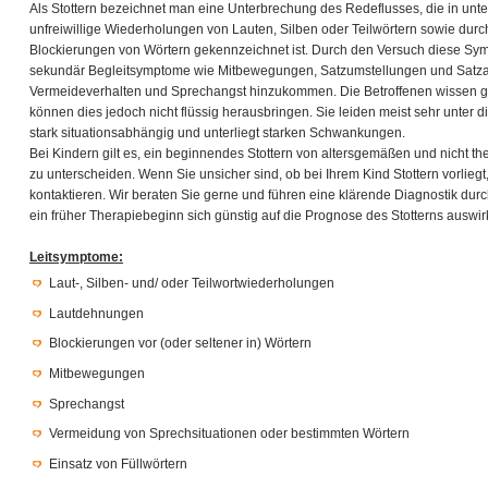
Als Stottern bezeichnet man eine Unterbrechung des Redeflusses, die in un
unfreiwillige Wiederholungen von Lauten, Silben oder Teilwörtern sowie du
Blockierungen von Wörtern gekennzeichnet ist. Durch den Versuch diese S
sekundär Begleitsymptome wie Mitbewegungen, Satzumstellungen und Satz
Vermeideverhalten und Sprechangst hinzukommen. Die Betroffenen wissen g
können dies jedoch nicht flüssig herausbringen. Sie leiden meist sehr unter di
stark situationsabhängig und unterliegt starken Schwankungen.
Bei Kindern gilt es, ein beginnendes Stottern von altersgemäßen und nicht th
zu unterscheiden. Wenn Sie unsicher sind, ob bei Ihrem Kind Stottern vorliegt
kontaktieren. Wir beraten Sie gerne und führen eine klärende Diagnostik du
ein früher Therapiebeginn sich günstig auf die Prognose des Stotterns auswirk
Leitsymptome:
Laut-, Silben- und/ oder Teilwortwiederholungen
Lautdehnungen
Blockierungen vor (oder seltener in) Wörtern
Mitbewegungen
Sprechangst
Vermeidung von Sprechsituationen oder bestimmten Wörtern
Einsatz von Füllwörtern