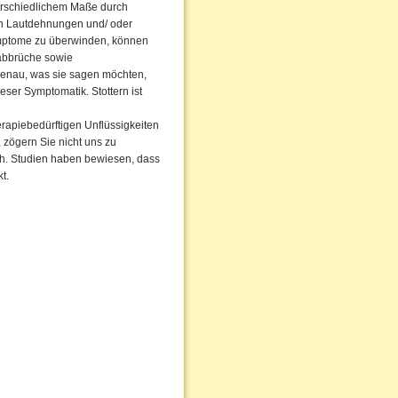
terschiedlichem Maße durch
rch Lautdehnungen und/ oder
ymptome zu überwinden, können
abbrüche sowie
enau, was sie sagen möchten,
eser Symptomatik. Stottern ist
erapiebedürftigen Unflüssigkeiten
, zögern Sie nicht uns zu
rch. Studien haben bewiesen, dass
t.