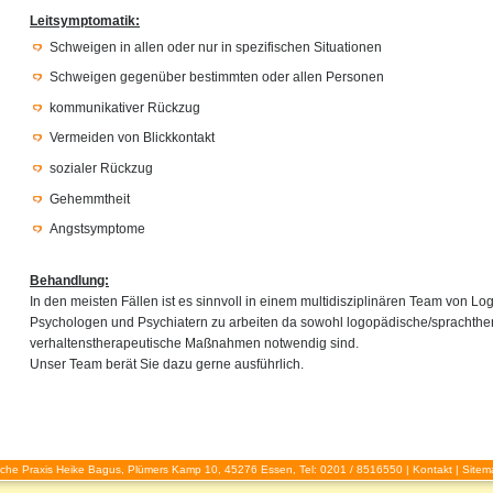
Leitsymptomatik:
Schweigen in allen oder nur in spezifischen Situationen
Schweigen gegenüber bestimmten oder allen Personen
kommunikativer Rückzug
Vermeiden von Blickkontakt
sozialer Rückzug
Gehemmtheit
Angstsymptome
Behandlung:
In den meisten Fällen ist es sinnvoll in einem multidisziplinären Team von L
Psychologen und Psychiatern zu arbeiten da sowohl logopädische/sprachthe
verhaltenstherapeutische Maßnahmen notwendig sind.
Unser Team berät Sie dazu gerne ausführlich.
che Praxis Heike Bagus, Plümers Kamp 10, 45276 Essen, Tel: 0201 / 8516550 |
Kontakt
|
Sitem