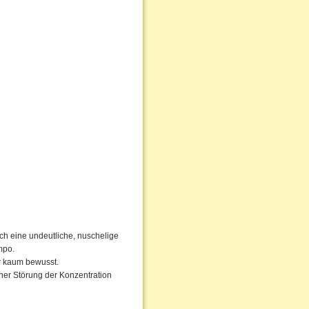
rch eine undeutliche, nuschelige
mpo.
ur kaum bewusst.
ner Störung der Konzentration