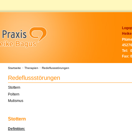
Logop
Heike
Plüme
45276
Tel:
Fax:
Startseite
>
Therapien
>
Redeflussstörungen
Redeflussstörungen
Stottern
Poltern
Mutismus
Stottern
Definition: