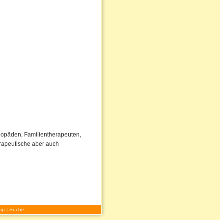
ogopäden, Familientherapeuten,
rapeutische aber auch
ap
|
Suche