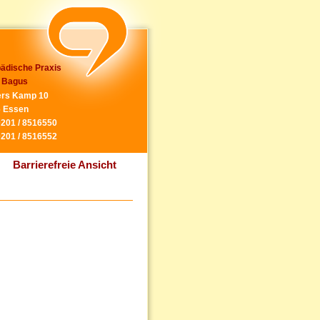
ädische Praxis
 Bagus
rs Kamp 10
 Essen
0201 / 8516550
0201 / 8516552
Barrierefreie Ansicht