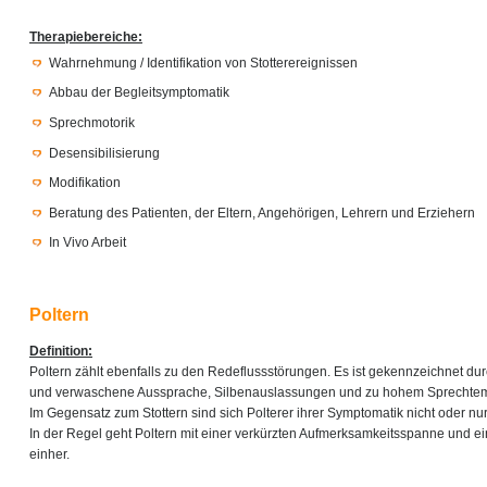
Therapiebereiche:
Wahrnehmung / Identifikation von Stotterereignissen
Abbau der Begleitsymptomatik
Sprechmotorik
Desensibilisierung
Modifikation
Beratung des Patienten, der Eltern, Angehörigen, Lehrern und Erziehern
In Vivo Arbeit
Poltern
Definition:
Poltern zählt ebenfalls zu den Redeflussstörungen. Es ist gekennzeichnet du
und verwaschene Aussprache, Silbenauslassungen und zu hohem Sprechte
Im Gegensatz zum Stottern sind sich Polterer ihrer Symptomatik nicht oder n
In der Regel geht Poltern mit einer verkürzten Aufmerksamkeitsspanne und ei
einher.