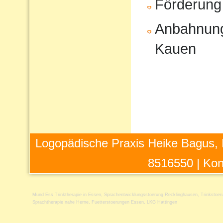
Förderung
Anbahnung
Kauen
Logopädische Praxis Heike Bagus, 
8516550 |
Kon
Mund Ess Trinktherapie in Essen
,
Sprachentwicklungsstoerung Recklinghausen
,
Trinkstoe
Sprachtherapie nahe Herne
,
Fuetterstoerungen Essen
,
LKG Hattingen