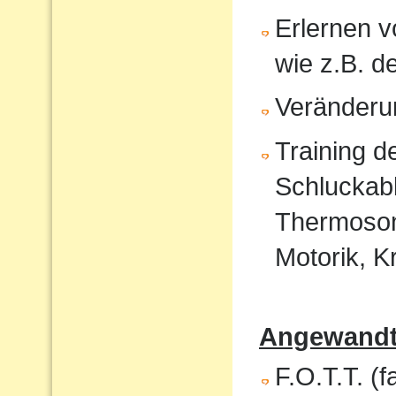
Erlernen 
wie z.B. 
Veränderu
Training 
Schluckabl
Thermosond
Motorik, K
Angewandte
F.O.T.T. (f