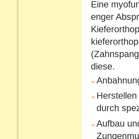
Eine myofunk
enger Absp
Kieferorthop
kieferortho
(Zahnspange
diese.
Anbahnung
Herstellen
durch spe
Aufbau und
Zungenmus