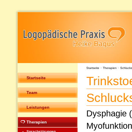
Startseite
>
Therapien
>
Schluck
Trinkst
Startseite
Team
Schluck
Leistungen
Dysphagie (
Therapien
Myofunktion
Sprachstörungen