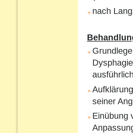
nach Langz
Behandlun
Grundlege
Dysphagiet
ausführlic
Aufklärung
seiner An
Einübung vo
Anpassun