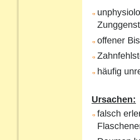
unphysiol
Zunggenst
offener Bi
Zahnfehlst
häufig unr
Ursachen:
falsch erl
Flaschene