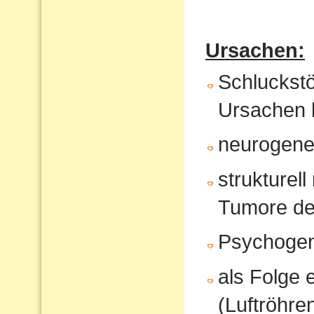
Ursachen:
Schluckst
Ursachen 
neurogene 
strukturel
Tumore de
Psychoge
als Folge 
(Luftröhren