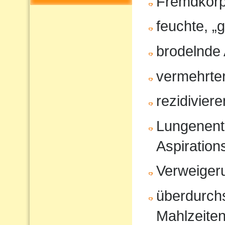
Fremdkörp
feuchte, „
brodelnde
vermehrter
rezidivier
Lungenent
Aspiratio
Verweiger
überdurchs
Mahlzeite