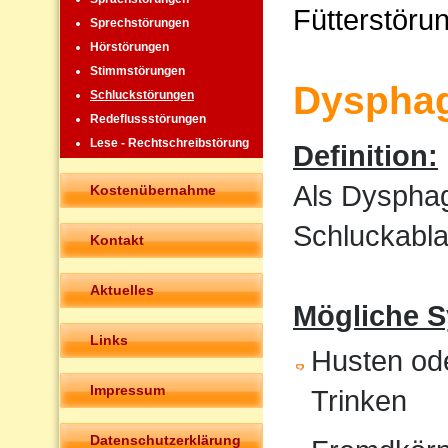
Fütterstöru
Sprechstörungen
Hörstörungen
Stimmstörungen
Dysphag
Schluckstörungen
Redeflussstörungen
Lese - Rechtschreibstörung
Definition:
Als Dysphag
Kostenübernahme
Schluckabla
Kontakt
Aktuelles
Mögliche 
Links
Husten od
Impressum
Trinken
Datenschutzerklärung