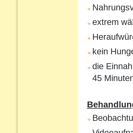
Nahrungsv
extrem wä
Heraufwür
kein Hunge
die Einnah
45 Minute
Behandlung
Beobachtun
Videoaufna