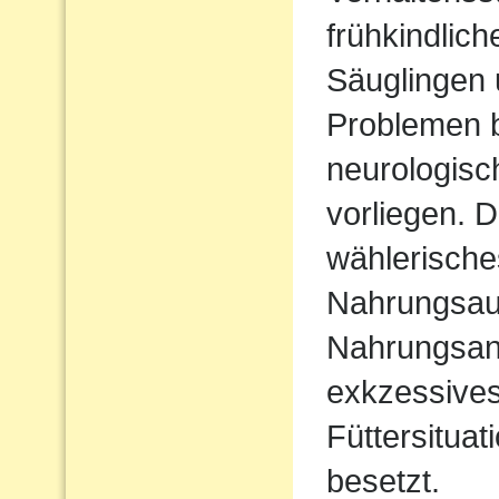
frühkindlic
Säuglingen 
Problemen b
neurologisc
vorliegen. D
wählerische
Nahrungsau
Nahrungsan
exkzessives
Füttersituat
besetzt.