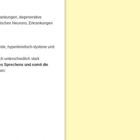
rankungen, degenerative
rischen Neurons, Erkrankungen
igide, hyperkinetisch-dystone und
 unterschiedlich stark
des Sprechens und somit die
ten: