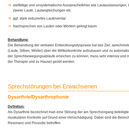
vielfältige und unsystematische Aussprachefehler wie Lautauslassungen,
zweier Laute, Lautangleichungen etc.
ggf. stark reduziertes Lautinventar
Nachsprechen von Lauten oder Wörtern gelingt kaum
Behandlung:
Die Behandlung der verbalen Entwicklungsdyspraxie hat das Ziel, sprechmo
(Laute, Silben, Wörter) über die Willkürkontrolle aufzubauen und zu automati
der Sprechbewegungsabläufe erreichen zu können, muss sehr intensiv und m
der Therapie und zu Hause) geübt werden.
Sprechstörungen bei Erwachsenen
Dysarthrie/Dysarthrophonie
Definition:
Als Dysarthrie bezeichnet man eine Störung der am Sprechvorgang beteiligt
muskulären Kontrolle auf Grund einer Hirnschädigung. Dabei sind die Bereich
Resonanz und Prosodie betroffen.