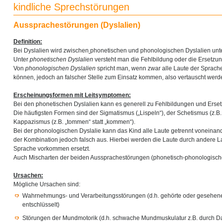
kindliche Sprechstörungen
Aussprachestörungen (Dyslalien)
Definition:
Bei Dyslalien wird zwischen
phonetischen und phonologischen Dyslalien unt
Unter
phonetischen Dyslalien
versteht man die Fehlbildung oder die Ersetzun
Von
phonologischen Dyslalien
spricht man, wenn zwar alle Laute der Sprac
können, jedoch an falscher Stelle zum Einsatz kommen, also vertauscht werd
Erscheinungsformen mit Leitsymptomen:
Bei den phonetischen Dyslalien kann es generell zu Fehlbildungen und Erse
Die häufigsten Formen sind der Sigmatismus („Lispeln“), der Schetismus (z.B. „
Kappazismus (z.B. „tommen“ statt „kommen“).
Bei der phonologischen Dyslalie kann das Kind alle Laute getrennt voneinander 
der Kombination jedoch falsch aus. Hierbei werden die Laute durch andere Lau
Sprache vorkommen ersetzt.
Auch Mischarten der beiden Aussprachestörungen (phonetisch-phonologische
Ursachen:
Mögliche Ursachen sind:
Wahrnehmungs- und Verarbeitungsstörungen (d.h. gehörte oder gesehene 
entschlüsselt)
Störungen der Mundmotorik (d.h. schwache Mundmuskulatur z.B. durch D