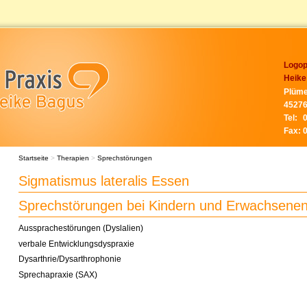
Logop
Heike
Plüme
45276
Tel:
Fax:
Startseite
>
Therapien
>
Sprechstörungen
Sigmatismus lateralis Essen
Sprechstörungen bei Kindern und Erwachsene
Aussprachestörungen (Dyslalien)
verbale Entwicklungsdyspraxie
Dysarthrie/Dysarthrophonie
Sprechapraxie (SAX)