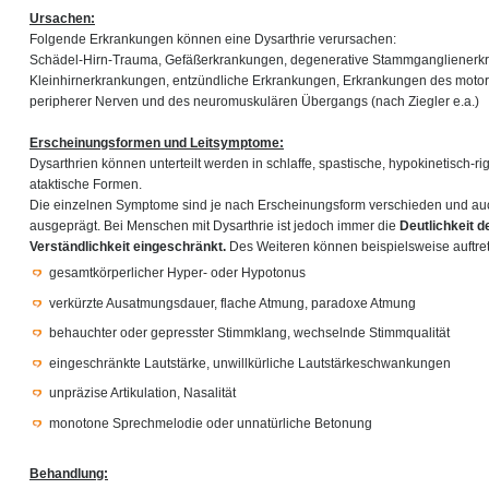
Ursachen:
Folgende Erkrankungen können eine Dysarthrie verursachen:
Schädel-Hirn-Trauma, Gefäßerkrankungen, degenerative Stammganglienerk
Kleinhirnerkrankungen, entzündliche Erkrankungen, Erkrankungen des moto
peripherer Nerven und des neuromuskulären Übergangs (nach Ziegler e.a.)
Erscheinungsformen und Leitsymptome:
Dysarthrien können unterteilt werden in schlaffe, spastische, hypokinetisch-r
ataktische Formen.
Die einzelnen Symptome sind je nach Erscheinungsform verschieden und auch
ausgeprägt. Bei Menschen mit Dysarthrie ist jedoch immer die
Deutlichkeit 
Verständlichkeit eingeschränkt.
Des Weiteren können beispielsweise auftre
gesamtkörperlicher Hyper- oder Hypotonus
verkürzte Ausatmungsdauer, flache Atmung, paradoxe Atmung
behauchter oder gepresster Stimmklang, wechselnde Stimmqualität
eingeschränkte Lautstärke, unwillkürliche Lautstärkeschwankungen
unpräzise Artikulation, Nasalität
monotone Sprechmelodie oder unnatürliche Betonung
Behandlung: