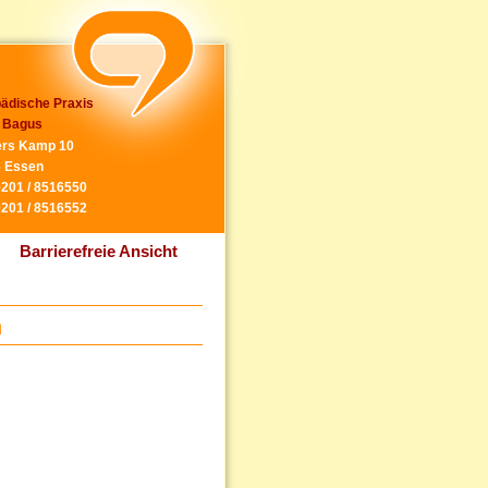
ädische Praxis
 Bagus
rs Kamp 10
 Essen
0201 / 8516550
0201 / 8516552
Barrierefreie Ansicht
n