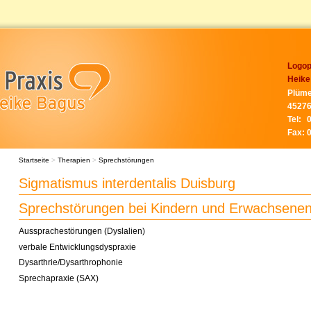
Logop
Heike
Plüme
45276
Tel:
Fax:
Startseite
>
Therapien
>
Sprechstörungen
Sigmatismus interdentalis Duisburg
Sprechstörungen bei Kindern und Erwachsene
Aussprachestörungen (Dyslalien)
verbale Entwicklungsdyspraxie
Dysarthrie/Dysarthrophonie
Sprechapraxie (SAX)