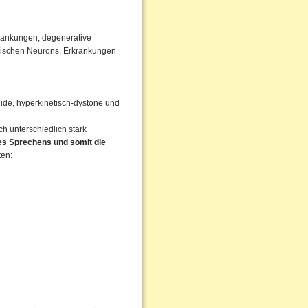
rankungen, degenerative
rischen Neurons, Erkrankungen
igide, hyperkinetisch-dystone und
 unterschiedlich stark
des Sprechens und somit die
ten: