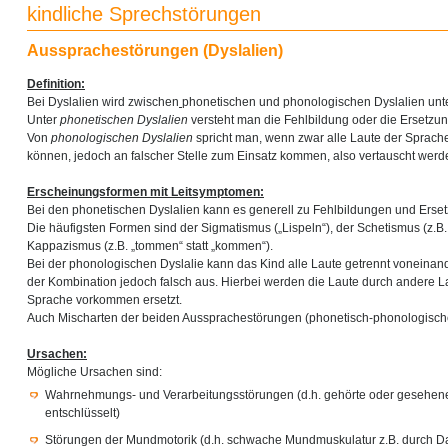
kindliche Sprechstörungen
Aussprachestörungen (Dyslalien)
Definition:
Bei Dyslalien wird zwischen
phonetischen und phonologischen Dyslalien unt
Unter
phonetischen Dyslalien
versteht man die Fehlbildung oder die Ersetzun
Von
phonologischen Dyslalien
spricht man, wenn zwar alle Laute der Sprac
können, jedoch an falscher Stelle zum Einsatz kommen, also vertauscht werd
Erscheinungsformen mit Leitsymptomen:
Bei den phonetischen Dyslalien kann es generell zu Fehlbildungen und Erse
Die häufigsten Formen sind der Sigmatismus („Lispeln“), der Schetismus (z.B. „
Kappazismus (z.B. „tommen“ statt „kommen“).
Bei der phonologischen Dyslalie kann das Kind alle Laute getrennt voneinander 
der Kombination jedoch falsch aus. Hierbei werden die Laute durch andere Lau
Sprache vorkommen ersetzt.
Auch Mischarten der beiden Aussprachestörungen (phonetisch-phonologische
Ursachen:
Mögliche Ursachen sind:
Wahrnehmungs- und Verarbeitungsstörungen (d.h. gehörte oder gesehene 
entschlüsselt)
Störungen der Mundmotorik (d.h. schwache Mundmuskulatur z.B. durch D