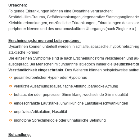
Ursachen:
Folgende Erkrankungen können eine Dysarthrie verursachen:
Schädel-Hirn-Trauma, Gefäßerkrankungen, degenerative Stammganglienerk
Kleinhirnerkrankungen, entzündliche Erkrankungen, Erkrankungen des moto
peripherer Nerven und des neuromuskulären Übergangs (nach Ziegler e.a.)
Erscheinungsformen und Leitsymptome:
Dysarthrien können unterteilt werden in schlaffe, spastische, hypokinetisch-r
ataktische Formen.
Die einzelnen Symptome sind je nach Erscheinungsform verschieden und auch
ausgeprägt. Bei Menschen mit Dysarthrie ist jedoch immer die
Deutlichkeit 
Verständlichkeit eingeschränkt.
Des Weiteren können beispielsweise auftre
gesamtkörperlicher Hyper- oder Hypotonus
verkürzte Ausatmungsdauer, flache Atmung, paradoxe Atmung
behauchter oder gepresster Stimmklang, wechselnde Stimmqualität
eingeschränkte Lautstärke, unwillkürliche Lautstärkeschwankungen
unpräzise Artikulation, Nasalität
monotone Sprechmelodie oder unnatürliche Betonung
Behandlung: