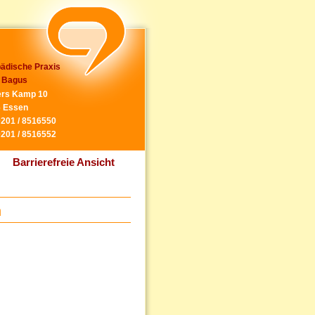
ädische Praxis
 Bagus
rs Kamp 10
 Essen
0201 / 8516550
0201 / 8516552
Barrierefreie Ansicht
n