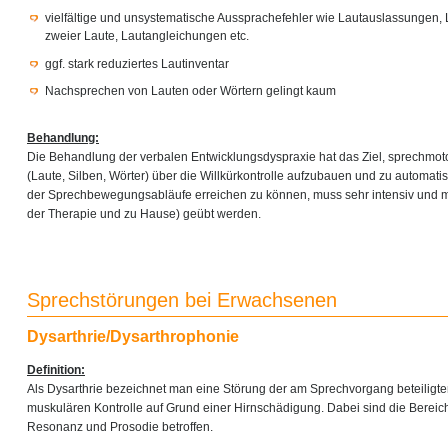
vielfältige und unsystematische Aussprachefehler wie Lautauslassungen,
zweier Laute, Lautangleichungen etc.
ggf. stark reduziertes Lautinventar
Nachsprechen von Lauten oder Wörtern gelingt kaum
Behandlung:
Die Behandlung der verbalen Entwicklungsdyspraxie hat das Ziel, sprechmo
(Laute, Silben, Wörter) über die Willkürkontrolle aufzubauen und zu automati
der Sprechbewegungsabläufe erreichen zu können, muss sehr intensiv und m
der Therapie und zu Hause) geübt werden.
Sprechstörungen bei Erwachsenen
Dysarthrie/Dysarthrophonie
Definition:
Als Dysarthrie bezeichnet man eine Störung der am Sprechvorgang beteiligt
muskulären Kontrolle auf Grund einer Hirnschädigung. Dabei sind die Bereich
Resonanz und Prosodie betroffen.