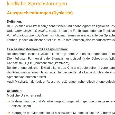
kindliche Sprechstörungen
Aussprachestörungen (Dyslalien)
Definition:
Bei Dyslalien wird zwischen
phonetischen und phonologischen Dyslalien unt
Unter
phonetischen Dyslalien
versteht man die Fehlbildung oder die Ersetzun
Von
phonologischen Dyslalien
spricht man, wenn zwar alle Laute der Sprac
können, jedoch an falscher Stelle zum Einsatz kommen, also vertauscht werd
Erscheinungsformen mit Leitsymptomen:
Bei den phonetischen Dyslalien kann es generell zu Fehlbildungen und Erse
Die häufigsten Formen sind der Sigmatismus („Lispeln“), der Schetismus (z.B. „
Kappazismus (z.B. „tommen“ statt „kommen“).
Bei der phonologischen Dyslalie kann das Kind alle Laute getrennt voneinander 
der Kombination jedoch falsch aus. Hierbei werden die Laute durch andere Lau
Sprache vorkommen ersetzt.
Auch Mischarten der beiden Aussprachestörungen (phonetisch-phonologische
Ursachen:
Mögliche Ursachen sind:
Wahrnehmungs- und Verarbeitungsstörungen (d.h. gehörte oder gesehene 
entschlüsselt)
Störungen der Mundmotorik (d.h. schwache Mundmuskulatur z.B. durch D