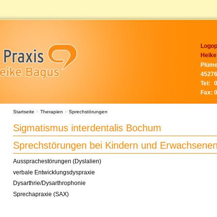
Logop
Heike
Plüme
45276
Tel:
Fax:
Startseite
>
Therapien
>
Sprechstörungen
Sigmatismus interdentalis Bochum
Sprechstörungen bei Kindern und Erwachsene
Aussprachestörungen (Dyslalien)
verbale Entwicklungsdyspraxie
Dysarthrie/Dysarthrophonie
Sprechapraxie (SAX)