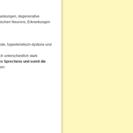
rankungen, degenerative
rischen Neurons, Erkrankungen
igide, hyperkinetisch-dystone und
 unterschiedlich stark
des Sprechens und somit die
ten: