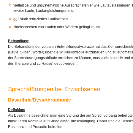
vielfältige und unsystematische Aussprachefehler wie Lautauslassungen,
zweier Laute, Lautangleichungen etc.
ggf. stark reduziertes Lautinventar
Nachsprechen von Lauten oder Wörtern gelingt kaum
Behandlung:
Die Behandlung der verbalen Entwicklungsdyspraxie hat das Ziel, sprechmo
(Laute, Silben, Wörter) über die Willkürkontrolle aufzubauen und zu automati
der Sprechbewegungsabläufe erreichen zu können, muss sehr intensiv und m
der Therapie und zu Hause) geübt werden.
Sprechstörungen bei Erwachsenen
Dysarthrie/Dysarthrophonie
Definition:
Als Dysarthrie bezeichnet man eine Störung der am Sprechvorgang beteiligt
muskulären Kontrolle auf Grund einer Hirnschädigung. Dabei sind die Bereich
Resonanz und Prosodie betroffen.