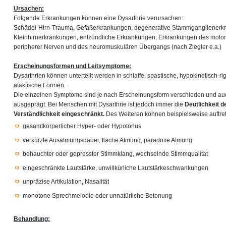
Ursachen:
Folgende Erkrankungen können eine Dysarthrie verursachen:
Schädel-Hirn-Trauma, Gefäßerkrankungen, degenerative Stammganglienerk
Kleinhirnerkrankungen, entzündliche Erkrankungen, Erkrankungen des moto
peripherer Nerven und des neuromuskulären Übergangs (nach Ziegler e.a.)
Erscheinungsformen und Leitsymptome:
Dysarthrien können unterteilt werden in schlaffe, spastische, hypokinetisch-r
ataktische Formen.
Die einzelnen Symptome sind je nach Erscheinungsform verschieden und auch
ausgeprägt. Bei Menschen mit Dysarthrie ist jedoch immer die
Deutlichkeit 
Verständlichkeit eingeschränkt.
Des Weiteren können beispielsweise auftre
gesamtkörperlicher Hyper- oder Hypotonus
verkürzte Ausatmungsdauer, flache Atmung, paradoxe Atmung
behauchter oder gepresster Stimmklang, wechselnde Stimmqualität
eingeschränkte Lautstärke, unwillkürliche Lautstärkeschwankungen
unpräzise Artikulation, Nasalität
monotone Sprechmelodie oder unnatürliche Betonung
Behandlung: