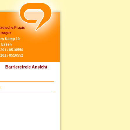
ädische Praxis
 Bagus
rs Kamp 10
 Essen
0201 / 8516550
0201 / 8516552
Barrierefreie Ansicht
n