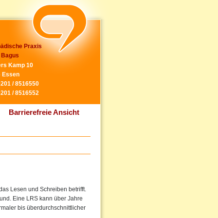
ädische Praxis
 Bagus
rs Kamp 10
 Essen
0201 / 8516550
0201 / 8516552
Barrierefreie Ansicht
as Lesen und Schreiben betrifft.
grund. Eine LRS kann über Jahre
maler bis überdurchschnittlicher