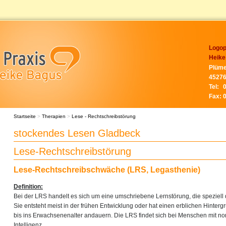
Logop
Heike
Plüme
45276
Tel:
Fax:
Startseite
>
Therapien
>
Lese - Rechtschreibstörung
stockendes Lesen Gladbeck
Lese-Rechtschreibstörung
Lese-Rechtschreibschwäche (LRS, Legasthenie)
Definition:
Bei der LRS handelt es sich um eine umschriebene Lernstörung, die speziell d
Sie entsteht meist in der frühen Entwicklung oder hat einen erblichen Hinter
bis ins Erwachsenenalter andauern. Die LRS findet sich bei Menschen mit nor
Intelligenz.