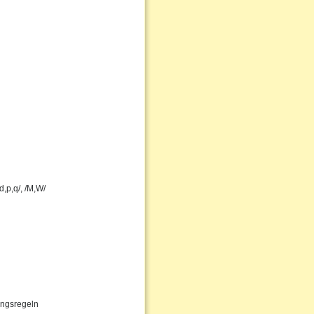
,p,q/, /M,W/
ungsregeln