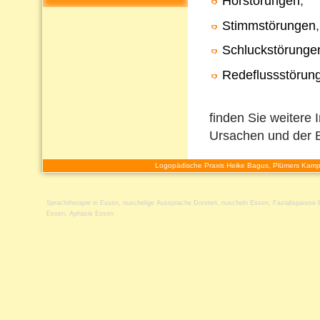
Hörstörungen
,
Stimmstörungen
,
Schluckstörunge
Redeflussstörun
finden Sie weitere 
Ursachen und der 
Logopädische Praxis Heike Bagus, Plümers Kamp
Sprachtherapie in Essen
,
nuschelige Aussprache Dorsten
,
nuscheln Essen
,
Fazialisparese
Essen
,
Aphasie Essen