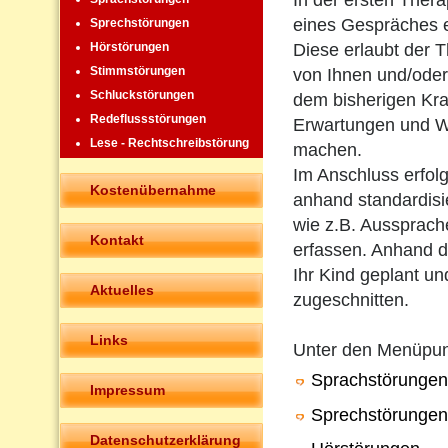
In der ersten Ther
eines Gespräches 
Sprechstörungen
Diese erlaubt der T
Hörstörungen
Stimmstörungen
von Ihnen und/oder
Schluckstörungen
dem bisherigen Kra
Redeflussstörungen
Erwartungen und W
Lese - Rechtschreibstörung
machen.
Im Anschluss erfolg
Kostenübernahme
anhand standardisie
wie z.B. Aussprach
Kontakt
erfassen. Anhand de
Ihr Kind geplant un
Aktuelles
zugeschnitten.
Links
Unter den Menüpu
Sprachstörungen
Impressum
Sprechstörungen
Datenschutzerklärung