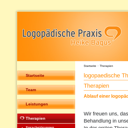
Startseite
>
Therapien
logopaedische T
Startseite
Therapien
Team
Ablauf einer logopä
Leistungen
Wir freuen uns, das
Therapien
Behandlung in unser
Sprachstörungen