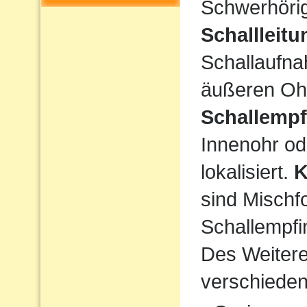
Schwerhörigk
Schallleit
Schallaufna
äußeren Ohr
Schallempf
Innenohr od
lokalisiert.
K
sind Mischf
Schallempfi
Des Weiteren
verschiede