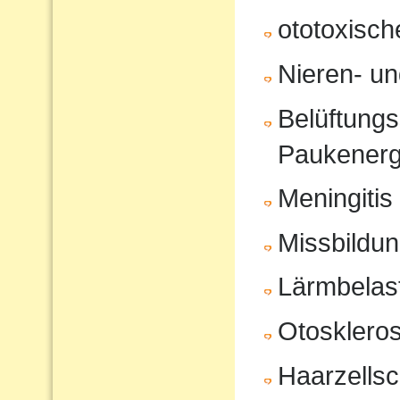
ototoxisc
Nieren- u
Belüftungs
Paukenerg
Meningitis
Missbildu
Lärmbelas
Otosklero
Haarzells