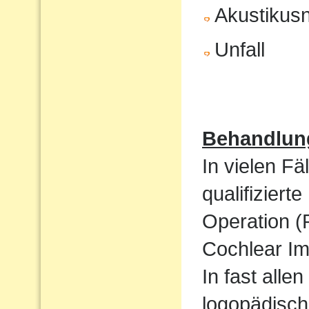
Akustikus
Unfall
Behandlun
In vielen Fä
qualifizier
Operation (
Cochlear Im
In fast alle
logopädisch