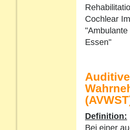
Rehabilitati
Cochlear I
"Ambulante 
Essen"
Auditiv
Wahrne
(AVWST
Definition:
Bei einer au