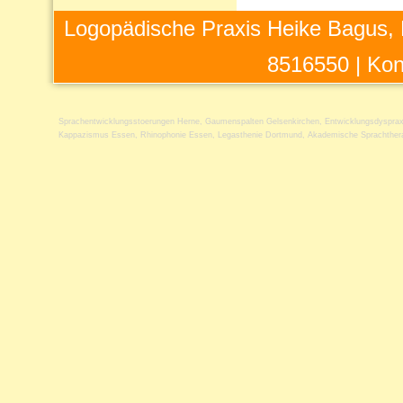
Logopädische Praxis Heike Bagus, 
8516550 |
Kon
Sprachentwicklungsstoerungen Herne
,
Gaumenspalten Gelsenkirchen
,
Entwicklungsdyspra
Kappazismus Essen
,
Rhinophonie Essen
,
Legasthenie Dortmund
,
Akademische Sprachthera