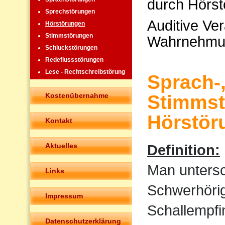
durch Hörst
Sprechstörungen
Auditive Ve
Hörstörungen
Stimmstörungen
Wahrnehmu
Schluckstörungen
Redeflussstörungen
Lese - Rechtschreibstörung
Sprach-
Kostenübernahme
Stimmst
Hörstör
Kontakt
Aktuelles
Definition:
Man untersc
Links
Schwerhörigk
Impressum
Schallempfi
Datenschutzerklärung