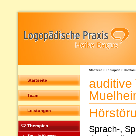
Startseite
>
Therapien
>
Hörstör
auditive
Startseite
Muelhe
Team
Hörstör
Leistungen
Therapien
Sprach-, Sp
Sprachstörungen