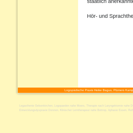
staatlich anerkann
Hör- und Sprachthe
Logopädische Praxis Heike Bagus, Plümers Kamp
Legasthenie Gelsenkirchen
,
Logopaeden nahe Moers
,
Therapie nach Laryngektomie nahe D
Entwicklungsdyspraxie Dorsten
,
Klinischer Lerntherapeut nahe Bottrop
,
Aphasie Essen
,
Reh