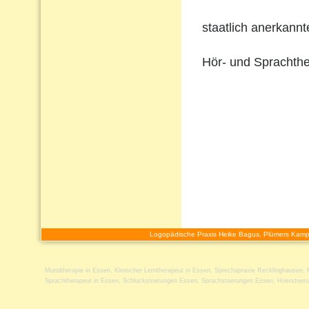
staatlich anerkann
Hör- und Sprachthe
Logopädische Praxis Heike Bagus, Plümers Kamp
Mundtherapie in Essen
,
Klinischer Lerntherapeut in Essen
,
Sprechapraxie Recklinghausen
,
Sprachtherapeut in Essen
,
Schluckstoerungen Essen
,
Sprachstoerungen Essen
,
Hoerstoer