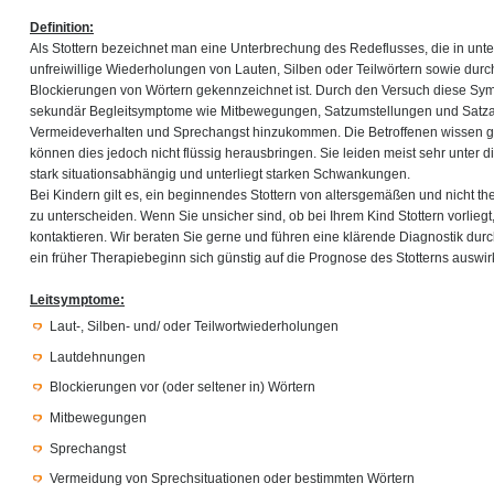
Definition:
Als Stottern bezeichnet man eine Unterbrechung des Redeflusses, die in un
unfreiwillige Wiederholungen von Lauten, Silben oder Teilwörtern sowie du
Blockierungen von Wörtern gekennzeichnet ist. Durch den Versuch diese S
sekundär Begleitsymptome wie Mitbewegungen, Satzumstellungen und Satz
Vermeideverhalten und Sprechangst hinzukommen. Die Betroffenen wissen g
können dies jedoch nicht flüssig herausbringen. Sie leiden meist sehr unter di
stark situationsabhängig und unterliegt starken Schwankungen.
Bei Kindern gilt es, ein beginnendes Stottern von altersgemäßen und nicht th
zu unterscheiden. Wenn Sie unsicher sind, ob bei Ihrem Kind Stottern vorliegt
kontaktieren. Wir beraten Sie gerne und führen eine klärende Diagnostik du
ein früher Therapiebeginn sich günstig auf die Prognose des Stotterns auswirk
Leitsymptome:
Laut-, Silben- und/ oder Teilwortwiederholungen
Lautdehnungen
Blockierungen vor (oder seltener in) Wörtern
Mitbewegungen
Sprechangst
Vermeidung von Sprechsituationen oder bestimmten Wörtern