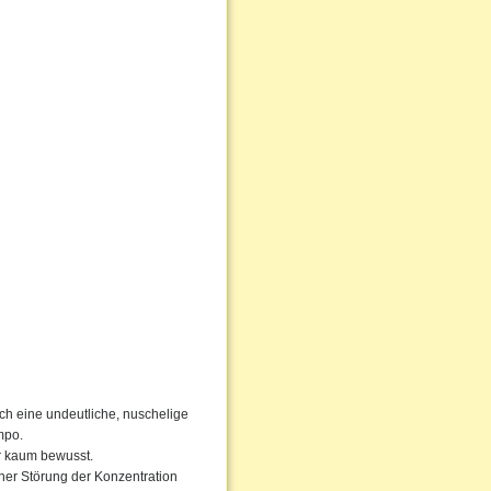
rch eine undeutliche, nuschelige
mpo.
ur kaum bewusst.
ner Störung der Konzentration