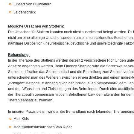
Einsatz von Füllwörtern
Leidensdruck
Mögliche Ursachen von Stottern:
Die Ursachen für Stottern konnten noch nicht ausreichend belegt werden. Es 
nicht um eine alleinige Ursache, sondern um ein multifaktorielles Geschehen
(familiäre Disposition), neurologische, psychische und umweltbedingte Faktor
Behandlung:
In der Therapie des Stotterns werden derzeit 2 verschiedene Richtungen unt
Ansätze angeboten werden. Beim Fluency Shaping wird die Sprechweise ver
Stottermodifikation das Stottern selbst und die Einstellung zum Stottern verä
unterscheidet man des Weiteren zwischen einem direkten und einem indirekt
„richtigen“ Methode ist abhängig von der individuellen Symptomatik, dem L
und den Wünschen und Zielsetzungen des Betroffenen. Durch eine ausführli
die Therapeutin gemeinsam mit dem Betroffenen bzw. den Eltern den für den 
Therapieansatz auswählen.
In unserer Praxis bieten wir u.a. die Behandlung nach folgenden Therapieans
Mini-Kids
Modifikationsansatz nach Van Riper