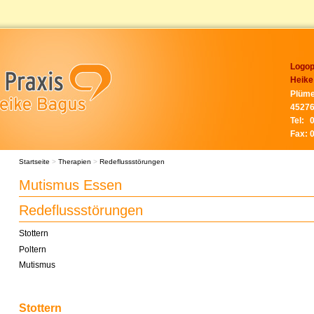
Logop
Heike
Plüme
45276
Tel:
Fax:
Startseite
>
Therapien
>
Redeflussstörungen
Mutismus Essen
Redeflussstörungen
Stottern
Poltern
Mutismus
Stottern