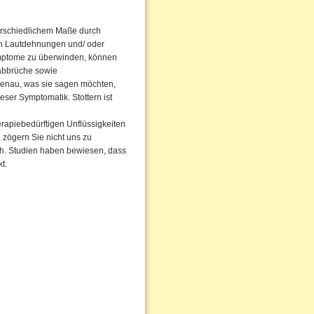
terschiedlichem Maße durch
rch Lautdehnungen und/ oder
ymptome zu überwinden, können
abbrüche sowie
enau, was sie sagen möchten,
eser Symptomatik. Stottern ist
erapiebedürftigen Unflüssigkeiten
, zögern Sie nicht uns zu
rch. Studien haben bewiesen, dass
t.