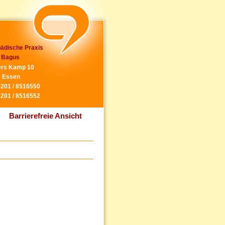
ädische Praxis
 Bagus
rs Kamp 10
 Essen
0201 / 8516550
0201 / 8516552
Barrierefreie Ansicht