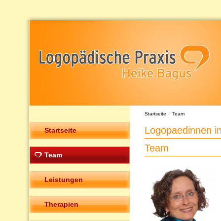
Startseite
>
Team
Logopaedinnen i
Startseite
Team
Team
Leistungen
Therapien