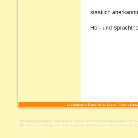
staatlich anerkann
Hör- und Sprachthe
Logopädische Praxis Heike Bagus, Plümers Kamp
Rehabilitationspaedagogin nahe Bochum
,
Sigmatismus interdentalis Essen
,
Lispeln Herne
,
Rehabilitationspaedagoge nahe Herten
,
logopaedische Therapie in Essen
,
Lernstoerung Ess