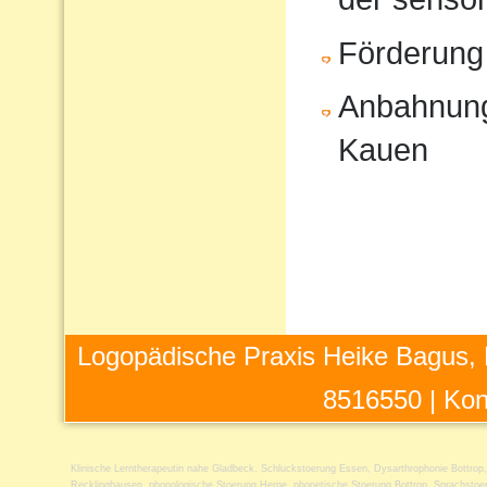
Förderung
Anbahnung
Kauen
Logopädische Praxis Heike Bagus, 
8516550 |
Kon
Klinische Lerntherapeutin nahe Gladbeck
,
Schluckstoerung Essen
,
Dysarthrophonie Bottrop
Recklinghausen
,
phonologische Stoerung Herne
,
phonetische Stoerung Bottrop
,
Sprachstoe