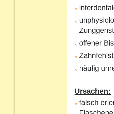
interdenta
unphysiol
Zunggenst
offener Bi
Zahnfehlst
häufig unr
Ursachen:
falsch erl
Flaschene