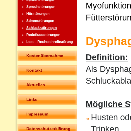
Myofunktion
Sprechstörungen
Hörstörungen
Fütterstöru
Stimmstörungen
Schluckstörungen
Redeflussstörungen
Dysphag
Lese - Rechtschreibstörung
Definition:
Kostenübernahme
Als Dysphag
Kontakt
Schluckabla
Aktuelles
Links
Mögliche 
Impressum
Husten od
Trinken
Datenschutzerklärung