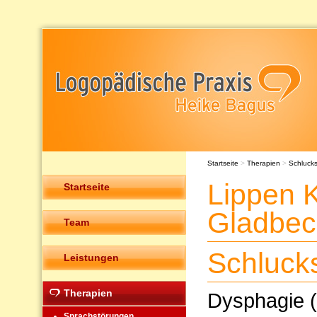
Startseite
>
Therapien
>
Schluck
Lippen 
Startseite
Gladbec
Team
Schluck
Leistungen
Therapien
Dysphagie (
Sprachstörungen