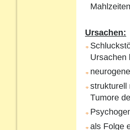
Mahlzeite
Ursachen:
Schluckst
Ursachen 
neurogene 
strukturel
Tumore de
Psychoge
als Folge 