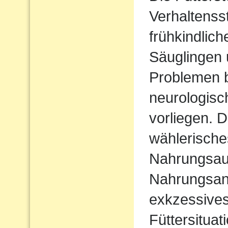
Verhaltenss
frühkindlic
Säuglingen 
Problemen b
neurologisc
vorliegen. D
wählerische
Nahrungsau
Nahrungsan
exkzessives
Füttersituat