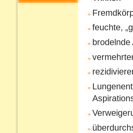
Fremdkörp
feuchte, „
brodelnde
vermehrter
rezidivier
Lungenent
Aspiratio
Verweiger
überdurchs