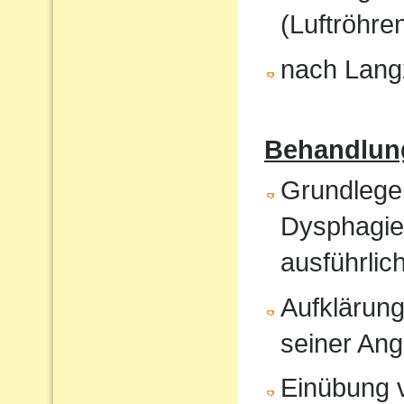
(Luftröhren
nach Langz
Behandlun
Grundlege
Dysphagiet
ausführlic
Aufklärung
seiner An
Einübung vo