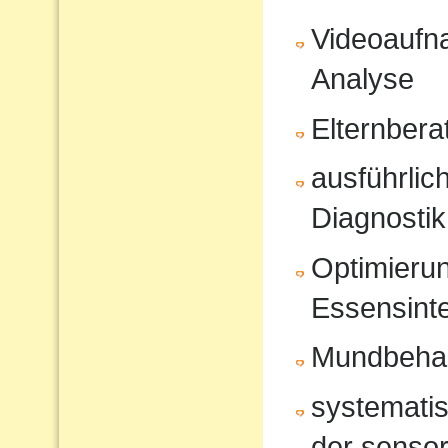
Videoaufna
Analyse
Elternbera
ausführli
Diagnostik
Optimierun
Essensinte
Mundbeha
systematis
der sensor