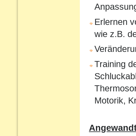
Anpassun
Erlernen 
wie z.B. 
Veränderu
Training 
Schluckabl
Thermosond
Motorik, K
Angewandte