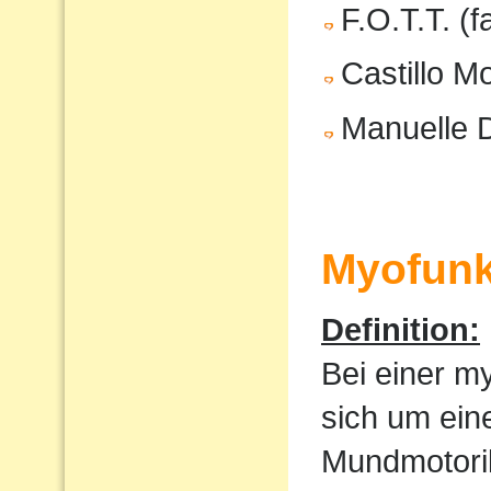
F.O.T.T. (f
Castillo M
Manuelle 
Myofunk
Definition:
Bei einer m
sich um ein
Mundmotorik