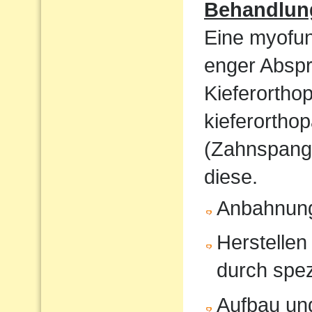
Behandlun
Eine myofunk
enger Absp
Kieferorthop
kieferortho
(Zahnspange
diese.
Anbahnung
Herstellen
durch spe
Aufbau und