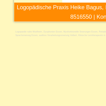
Logopädische Praxis Heike Bagus, 
8516550 |
Kon
Logopaedie nahe Muelheim
,
Dysphonien Essen
,
Myofunktionelle Stoerungen Essen
,
Rehabi
Sprachstoerung Essen
,
auditive Verarbeitungsstoerung Velbert
,
Klinische Lerntherapeutin i