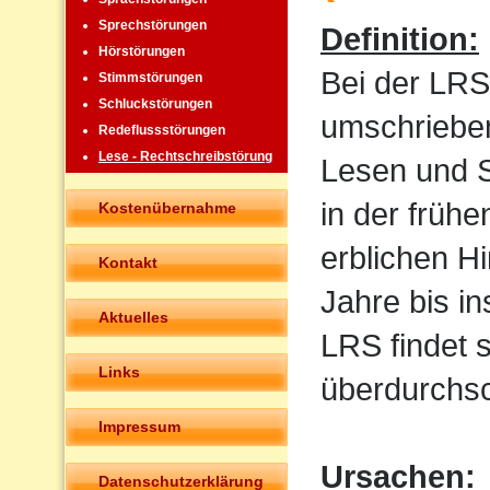
Sprechstörungen
Definition:
Hörstörungen
Bei der LRS
Stimmstörungen
Schluckstörungen
umschrieben
Redeflussstörungen
Lese - Rechtschreibstörung
Lesen und Sc
in der frühe
Kostenübernahme
erblichen H
Kontakt
Jahre bis i
Aktuelles
LRS findet 
Links
überdurchsch
Impressum
Ursachen:
Datenschutzerklärung