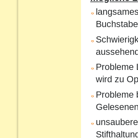
langsames
Buchstabe
Schwierigk
aussehende
Probleme 
wird zu O
Probleme 
Gelesene
unsauberes
Stifthaltun