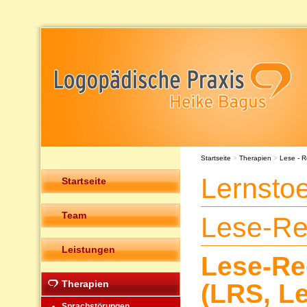
Startseite
>
Therapien
>
Lese - R
Lernsto
Startseite
Team
Lese-Re
Leistungen
Lese-Re
Therapien
(LRS, L
Sprachstörungen