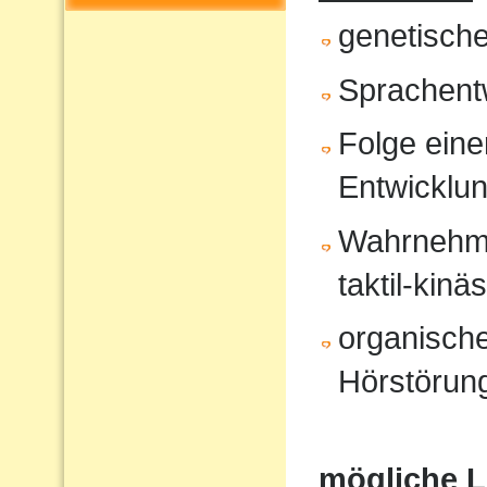
genetisch
Sprachent
Folge eine
Entwicklu
Wahrnehmun
taktil-kinä
organische
Hörstörung
mögliche 