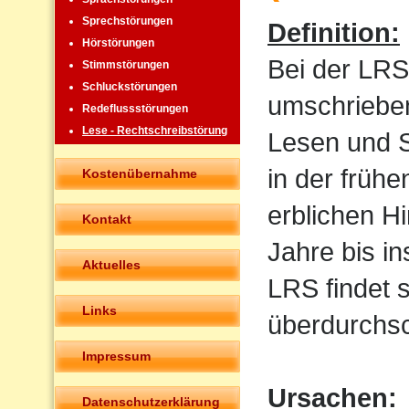
Sprechstörungen
Definition:
Hörstörungen
Bei der LRS
Stimmstörungen
Schluckstörungen
umschrieben
Redeflussstörungen
Lese - Rechtschreibstörung
Lesen und Sc
in der frühe
Kostenübernahme
erblichen H
Kontakt
Jahre bis i
Aktuelles
LRS findet 
Links
überdurchsch
Impressum
Ursachen:
Datenschutzerklärung