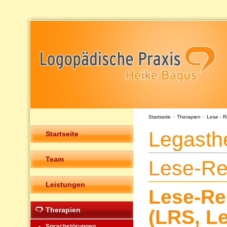
Startseite
>
Therapien
>
Lese - R
Legasth
Startseite
Team
Lese-Re
Leistungen
Lese-Re
Therapien
(LRS, L
Sprachstörungen