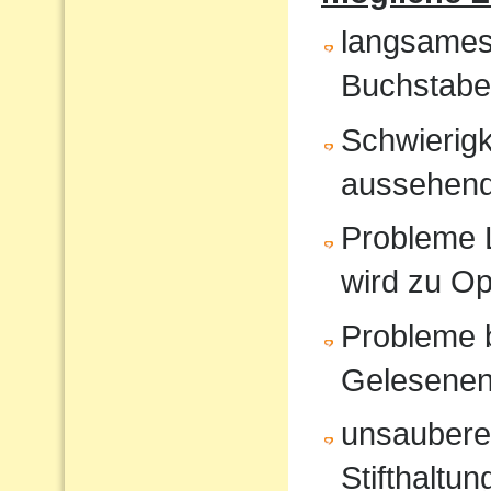
langsames
Buchstabe
Schwierigk
aussehende
Probleme 
wird zu O
Probleme 
Gelesene
unsauberes
Stifthaltun