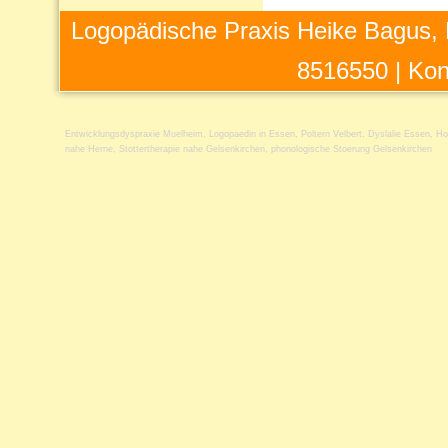
Logopädische Praxis Heike Bagus, 
8516550 |
Kon
Entwicklungsdyspraxie Muelheim
,
Logopaedin in Essen
,
Poltern Velbert
,
Dyslalie Essen
,
Ho
nahe Herne
,
Stottertherapie nahe Gelsenkirchen
,
phonologische Stoerung Gelsenkirchen