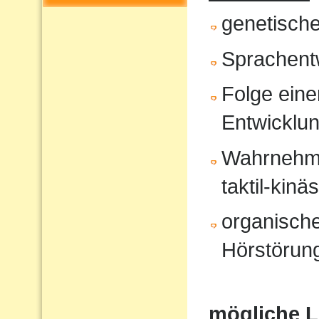
genetisch
Sprachent
Folge eine
Entwicklu
Wahrnehmun
taktil-kinä
organische
Hörstörung
mögliche 