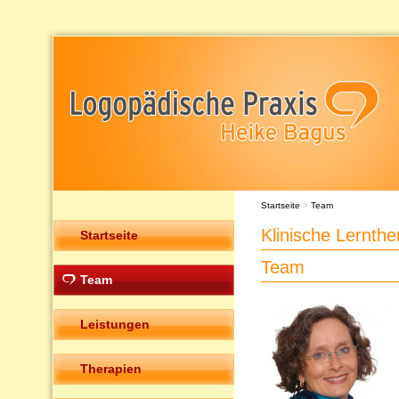
Startseite
>
Team
Klinische Lernth
Startseite
Team
Team
Leistungen
Therapien