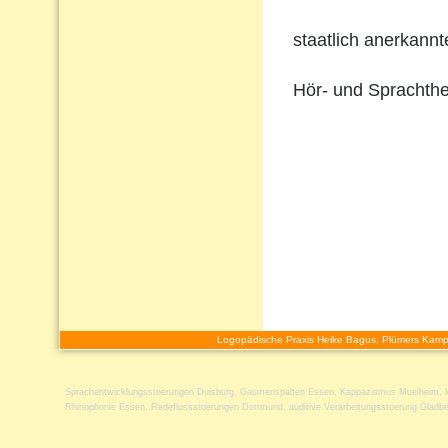
staatlich anerkann
Hör- und Sprachthe
Logopädische Praxis Heike Bagus, Plümers Kamp
Sprachentwicklungsstoerungen Duisburg
,
Gaumenspalten Essen
,
Kappazismus Muelheim
,
Rhinophonie Essen
,
Redeflussstoerungen Dortmund
,
auditive Verarbeitungsstoerung Gladb