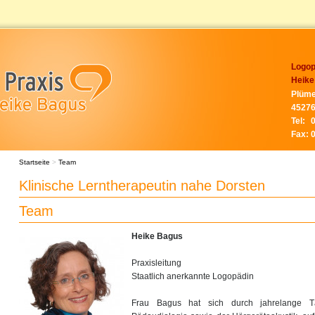
Logop
Heike
Plüme
45276
Tel:
Fax:
Startseite
>
Team
Klinische Lerntherapeutin nahe Dorsten
Team
Heike Bagus
Praxisleitung
Staatlich anerkannte Logopädin
Frau Bagus hat sich durch jahrelange Tä