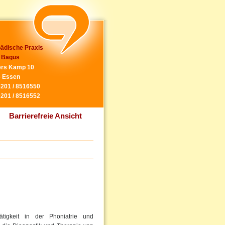
ädische Praxis
 Bagus
rs Kamp 10
 Essen
0201 / 8516550
0201 / 8516552
Barrierefreie Ansicht
tigkeit in der Phoniatrie und