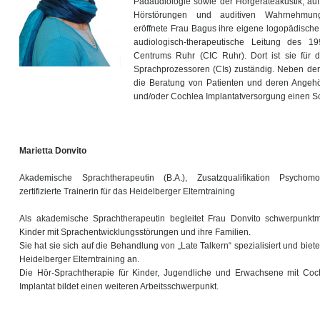
Pädaudiologie sowie der Hörgeräteakustik, au
Hörstörungen und auditiven Wahrnehmungs
eröffnete Frau Bagus ihre eigene logopädische
audiologisch-therapeutische Leitung des 19
Centrums Ruhr (CIC Ruhr). Dort ist sie für 
Sprachprozessoren (CIs) zuständig. Neben der
die Beratung von Patienten und deren Angehö
und/oder Cochlea Implantatversorgung einen Sc
Marietta Donvito
Akademische Sprachtherapeutin (B.A.), Zusatzqualifikation Psychomot
zertifizierte Trainerin für das Heidelberger Elterntraining
Als akademische Sprachtherapeutin begleitet Frau Donvito schwerpunkt
Kinder mit Sprachentwicklungsstörungen und ihre Familien.
Sie hat sie sich auf die Behandlung von „Late Talkern“ spezialisiert und biete
Heidelberger Elterntraining an.
Die Hör-Sprachtherapie für Kinder, Jugendliche und Erwachsene mit Coc
Implantat bildet einen weiteren Arbeitsschwerpunkt.