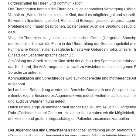
Förderschulen für Hören und Kommunikation:
Die Therapeuten beraten die Eltern bezüglich apparativer Versorgung (Hörg
Verhalten: „Wie rede ich mit meinem Kind, damit es möglichst gut und schnell 
Es werden Spielideen geliefert, Reime und Bewegungsspiele vorgeschlagen u
Probleme und Fragen besprochen. Später gehört auch die Beratung bezüglic
dazu.
Vor jeder Therapiesitzung sollten die technischen Geräte (Hörgeräte, Sprac
und kontrolliert, sowie die Eltern in der Überprüfung der Geräte angeleitet we
Für manche Kinder ist der zusätzliche Einsatz von Gebärden nötig. Unsere T
Einsatz der Gebärdensprache geschult.
Am Anfang der Arbeit mit dem Kind steht der Aufbau des Sprachverständnisse
das Kind lernt, die Äußerungen der Umwelt zu verstehen und seine eigenen
Sprache zu äußern.
Kommunikation und Sprechfreude wird auf kindgerechte und motivierende Ar
aufgebaut.
Im Laufe der Behandlung werden die Bereiche Grammatik und Aussprache ve
miteinbezogen. Besonderes Augenmerk wird jedoch weiterhin auf die techni
und auditive Wahrnehmung gelegt.
Durch unsere enge Zusammenarbeit mit der Bagus GmbH&Co KG (Hörgeräte
Ruhr (Cochlear Implant Centrum: im selben Haus) haben wir die Möglichkeit, 
der kleinen und großen hörgeschädigten Patienten zusammenzuarbeiten.
Bei Jugendlichen und Erwachsenen
steht das Hörtraining (auch Telefontrai