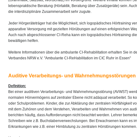
(Grammatik, Satzbau, Wortschatz) im Vordergrund. Weitere Inhalte können 
lebenspraktische Beratung (Hörtaktik, Beratung über Zusatzgeräte) sein. Auc
die interdisziplinäre Zusammenarbeit sehr zugute.
Jeder Hörgeräteträger hat die Möglichkeit, sich logopädisches Hörtraining ve
apparative Versorgung mit gezielten Hörübungen auf einen erfolgreichen Weg
Auch nach abgeschlossener CI-Reha kann ein logopädisches Hörtraining die 
bewältigen helfen.
Weitere Informationen über die ambulante CI-Rehabilitation erhalten Sie in d
Verbandes NRW e.V. "Ambulante CI-ReHabilitation im CIC Ruhr in Essen"
Auditive Verarbeitungs- und Wahrnehmungsstörungen
Definition:
Bei einer auditiven Verarbeitungs- und Wahrnehmungsstörung (AVWST) werden
normalen Hörvermögens auf zentraler Ebene nicht adäquat verarbeitet. So ko
oder Schulproblemen. Kinder, die zur Abklärung der zentralen Hörfähigkeit v
mit dem Zuhören und dem Verstehen, Verarbeiten und Wahrnehmen von auditi
berichten häufig, dass Aufforderungen nicht beachtet werden. Lehrer beme
Schreiben wie z.B. Buchstabenverwechslungen. Bei Erwachsenen kann es 
Erkrankungen wie z.B. einer Hirnblutung zu zentralen Hörstörungen kommen.