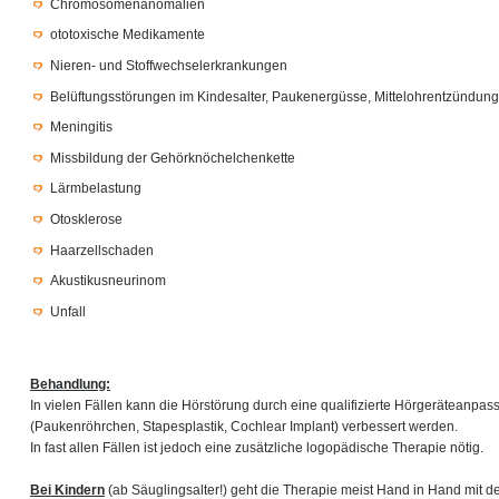
Chromosomenanomalien
ototoxische Medikamente
Nieren- und Stoffwechselerkrankungen
Belüftungsstörungen im Kindesalter, Paukenergüsse, Mittelohrentzündun
Meningitis
Missbildung der Gehörknöchelchenkette
Lärmbelastung
Otosklerose
Haarzellschaden
Akustikusneurinom
Unfall
Behandlung:
In vielen Fällen kann die Hörstörung durch eine qualifizierte Hörgeräteanpa
(Paukenröhrchen, Stapesplastik, Cochlear Implant) verbessert werden.
In fast allen Fällen ist jedoch eine zusätzliche logopädische Therapie nötig.
Bei Kindern
(ab Säuglingsalter!) geht die Therapie meist Hand in Hand mit d