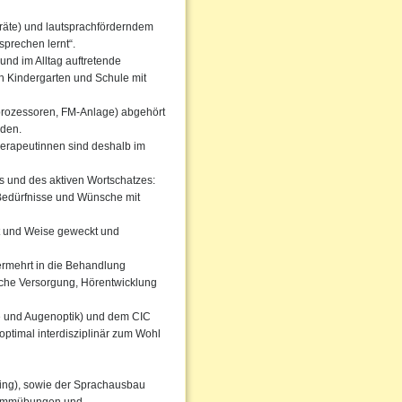
eräte) und lautsprachförderndem
sprechen lernt“.
nd im Alltag auftretende
h Kindergarten und Schule mit
hprozessoren, FM-Anlage) abgehört
rden.
herapeutinnen sind deshalb im
s und des aktiven Wortschatzes:
 Bedürfnisse und Wünsche mit
t und Weise geweckt und
rmehrt in die Behandlung
sche Versorgung, Hörentwicklung
 und Augenoptik) und dem CIC
optimal interdisziplinär zum Wohl
ning), sowie der Sprachausbau