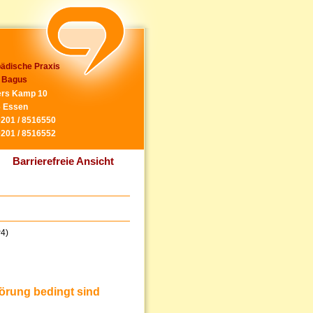
ädische Praxis
 Bagus
rs Kamp 10
 Essen
0201 / 8516550
0201 / 8516552
Barrierefreie Ansicht
P4)
örung bedingt sind