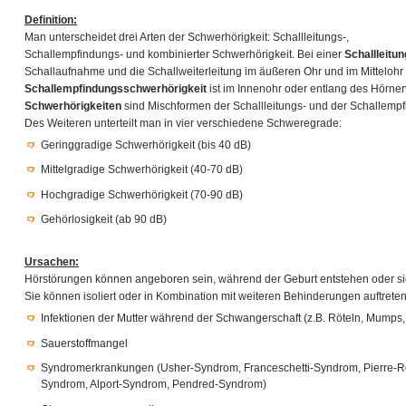
Definition:
Man unterscheidet drei Arten der Schwerhörigkeit: Schallleitungs-,
Schallempfindungs- und kombinierter Schwerhörigkeit. Bei einer
Schallleitu
Schallaufnahme und die Schallweiterleitung im äußeren Ohr und im Mittelohr 
Schallempfindungsschwerhörigkeit
ist im Innenohr oder entlang des Hörnerv
Schwerhörigkeiten
sind Mischformen der Schallleitungs- und der Schallemp
Des Weiteren unterteilt man in vier verschiedene Schweregrade:
Geringgradige Schwerhörigkeit (bis 40 dB)
Mittelgradige Schwerhörigkeit (40-70 dB)
Hochgradige Schwerhörigkeit (70-90 dB)
Gehörlosigkeit (ab 90 dB)
Ursachen:
Hörstörungen können angeboren sein, während der Geburt entstehen oder sic
Sie können isoliert oder in Kombination mit weiteren Behinderungen auftret
Infektionen der Mutter während der Schwangerschaft (z.B. Röteln, Mumps
Sauerstoffmangel
Syndromerkrankungen (Usher-Syndrom, Franceschetti-Syndrom, Pierre-R
Syndrom, Alport-Syndrom, Pendred-Syndrom)