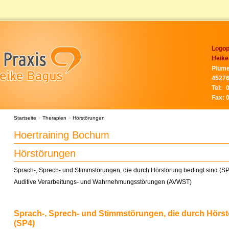
Logop
Heike
Plüme
45276
Tel:
Fax:
Startseite
>
Therapien
>
Hörstörungen
Hoertraining Bochum
Hörstörungen
Sprach-, Sprech- und Stimmstörungen, die durch Hörstörung bedingt sind (S
Auditive Verarbeitungs- und Wahrnehmungsstörungen (AVWST)
Sprach-, Sprech- und Stimmstörungen, die durch Hörst
(SP4)