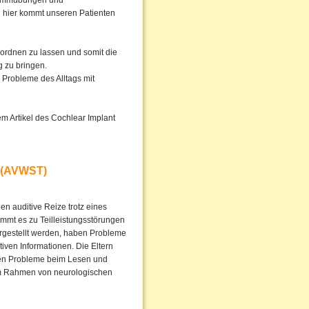
Stimmübungen und
h hier kommt unseren Patienten
rordnen zu lassen und somit die
 zu bringen.
Probleme des Alltags mit
em Artikel des Cochlear Implant
 (AVWST)
 auditive Reize trotz eines
mmt es zu Teilleistungsstörungen
orgestellt werden, haben Probleme
ven Informationen. Die Eltern
rken Probleme beim Lesen und
im Rahmen von neurologischen