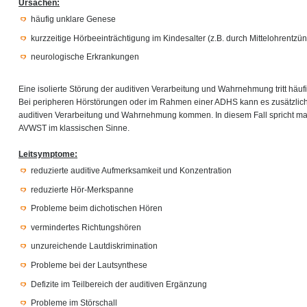
Ursachen:
häufig unklare Genese
kurzzeitige Hörbeeinträchtigung im Kindesalter (z.B. durch Mittelohrentz
neurologische Erkrankungen
Eine isolierte Störung der auditiven Verarbeitung und Wahrnehmung tritt häu
Bei peripheren Hörstörungen oder im Rahmen einer ADHS kann es zusätzlich 
auditiven Verarbeitung und Wahrnehmung kommen. In diesem Fall spricht ma
AVWST im klassischen Sinne.
Leitsymptome:
reduzierte auditive Aufmerksamkeit und Konzentration
reduzierte Hör-Merkspanne
Probleme beim dichotischen Hören
vermindertes Richtungshören
unzureichende Lautdiskrimination
Probleme bei der Lautsynthese
Defizite im Teilbereich der auditiven Ergänzung
Probleme im Störschall