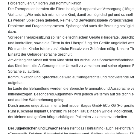
Förderschulen für Hören und Kommunikation:
Die Therapeuten beraten die Eltern bezüglich apparativer Versorgung (Hörg
Verhalten: „Wie rede ich mit meinem Kind, damit es möglichst gut und schnell 
Es werden Spielideen geliefert, Reime und Bewegungsspiele vorgeschlagen u
Probleme und Fragen besprochen. Später gehört auch die Beratung bezüglic
dazu.
Vor jeder Therapiesitzung sollten die technischen Geräte (Hörgeräte, Sprac
und kontrolliert, sowie die Eltern in der Überprüfung der Geräte angeleitet we
Für manche Kinder ist der zusätzliche Einsatz von Gebärden nötig. Unsere T
Einsatz der Gebärdensprache geschult.
Am Anfang der Arbeit mit dem Kind steht der Aufbau des Sprachverständnisse
das Kind lernt, die Äußerungen der Umwelt zu verstehen und seine eigenen
Sprache zu äußern.
Kommunikation und Sprechfreude wird auf kindgerechte und motivierende Ar
aufgebaut.
Im Laufe der Behandlung werden die Bereiche Grammatik und Aussprache ve
miteinbezogen. Besonderes Augenmerk wird jedoch weiterhin auf die techni
und auditive Wahrnehmung gelegt.
Durch unsere enge Zusammenarbeit mit der Bagus GmbH&Co KG (Hörgeräte
Ruhr (Cochlear Implant Centrum: im selben Haus) haben wir die Möglichkeit, 
der kleinen und großen hörgeschädigten Patienten zusammenzuarbeiten.
Bei Jugendlichen und Erwachsenen
steht das Hörtraining (auch Telefontrai