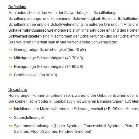
Definition:
Man unterscheidet drei Arten der Schwerhörigkeit: Schallleitungs-,
Schallempfindungs- und kombinierter Schwerhörigkeit. Bei einer
Schallleitu
Schallaufnahme und die Schallweiterleitung im äußeren Ohr und im Mittelohr 
Schallempfindungsschwerhörigkeit
ist im Innenohr oder entlang des Hörnerv
Schwerhörigkeiten
sind Mischformen der Schallleitungs- und der Schallemp
Des Weiteren unterteilt man in vier verschiedene Schweregrade:
Geringgradige Schwerhörigkeit (bis 40 dB)
Mittelgradige Schwerhörigkeit (40-70 dB)
Hochgradige Schwerhörigkeit (70-90 dB)
Gehörlosigkeit (ab 90 dB)
Ursachen:
Hörstörungen können angeboren sein, während der Geburt entstehen oder sic
Sie können isoliert oder in Kombination mit weiteren Behinderungen auftret
Infektionen der Mutter während der Schwangerschaft (z.B. Röteln, Mumps
Sauerstoffmangel
Syndromerkrankungen (Usher-Syndrom, Franceschetti-Syndrom, Pierre-R
Syndrom, Alport-Syndrom, Pendred-Syndrom)