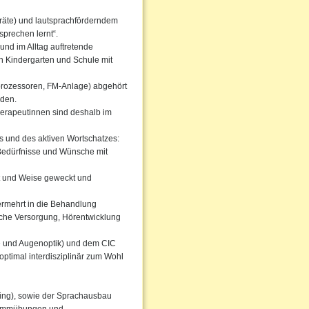
eräte) und lautsprachförderndem
sprechen lernt“.
nd im Alltag auftretende
h Kindergarten und Schule mit
hprozessoren, FM-Anlage) abgehört
rden.
herapeutinnen sind deshalb im
s und des aktiven Wortschatzes:
 Bedürfnisse und Wünsche mit
t und Weise geweckt und
rmehrt in die Behandlung
sche Versorgung, Hörentwicklung
 und Augenoptik) und dem CIC
optimal interdisziplinär zum Wohl
ning), sowie der Sprachausbau