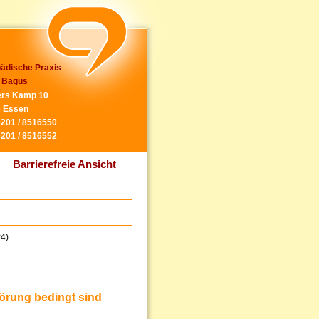
ädische Praxis
 Bagus
rs Kamp 10
 Essen
0201 / 8516550
0201 / 8516552
Barrierefreie Ansicht
P4)
örung bedingt sind