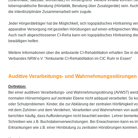
(Grammatik, Satzbau, Wortschatz) im Vordergrund. Weitere Inhalte können 
lebenspraktische Beratung (Hörtaktik, Beratung über Zusatzgeräte) sein. Auc
die interdisziplinäre Zusammenarbeit sehr zugute.
Jeder Hörgeräteträger hat die Möglichkeit, sich logopädisches Hörtraining ve
apparative Versorgung mit gezielten Hörübungen auf einen erfolgreichen Weg
Auch nach abgeschlossener CI-Reha kann ein logopädisches Hörtraining die 
bewältigen helfen.
Weitere Informationen über die ambulante CI-Rehabilitation erhalten Sie in d
Verbandes NRW e.V. "Ambulante CI-ReHabilitation im CIC Ruhr in Essen"
Auditive Verarbeitungs- und Wahrnehmungsstörungen
Definition:
Bei einer auditiven Verarbeitungs- und Wahrnehmungsstörung (AVWST) werden
normalen Hörvermögens auf zentraler Ebene nicht adäquat verarbeitet. So ko
oder Schulproblemen. Kinder, die zur Abklärung der zentralen Hörfähigkeit v
mit dem Zuhören und dem Verstehen, Verarbeiten und Wahrnehmen von auditi
berichten häufig, dass Aufforderungen nicht beachtet werden. Lehrer beme
Schreiben wie z.B. Buchstabenverwechslungen. Bei Erwachsenen kann es 
Erkrankungen wie z.B. einer Hirnblutung zu zentralen Hörstörungen kommen.