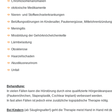
Chromosomenanomalien
ototoxische Medikamente
Nieren- und Stoffwechselerkrankungen
Belüftungsstörungen im Kindesalter, Paukenergüsse, Mittelohrentzündun
Meningitis
Missbildung der Gehörknöchelchenkette
Lärmbelastung
Otosklerose
Haarzellschaden
Akustikusneurinom
Unfall
Behandlung:
In vielen Fällen kann die Hörstörung durch eine qualifizierte Hörgeräteanpa
(Paukenröhrchen, Stapesplastik, Cochlear Implant) verbessert werden.
In fast allen Fällen ist jedoch eine zusätzliche logopädische Therapie nötig.
Bei Kindern
(ab Säuglingsalter!) geht die Therapie meist Hand in Hand mit d