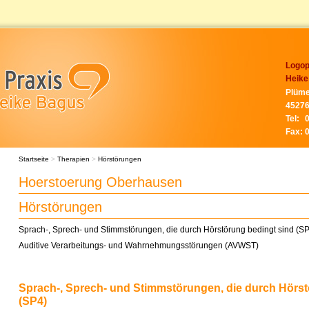
Logop
Heike
Plüme
45276
Tel:
Fax:
Startseite
>
Therapien
>
Hörstörungen
Hoerstoerung Oberhausen
Hörstörungen
Sprach-, Sprech- und Stimmstörungen, die durch Hörstörung bedingt sind (S
Auditive Verarbeitungs- und Wahrnehmungsstörungen (AVWST)
Sprach-, Sprech- und Stimmstörungen, die durch Hörst
(SP4)