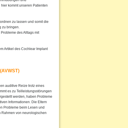
Stimmübungen und
h hier kommt unseren Patienten
rordnen zu lassen und somit die
 zu bringen.
Probleme des Alltags mit
em Artikel des Cochlear Implant
 (AVWST)
 auditive Reize trotz eines
mmt es zu Teilleistungsstörungen
orgestellt werden, haben Probleme
ven Informationen. Die Eltern
rken Probleme beim Lesen und
im Rahmen von neurologischen