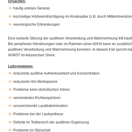
Ursachen:
häufig unklare Genese
kurzzeitige Hörbeeinträchtigung im Kindesalter (z.B. durch Mittelohrentz
neurologische Erkrankungen
Eine isolierte Störung der auditiven Verarbeitung und Wahrnehmung tritt häu
Bei peripheren Hörstörungen oder im Rahmen einer ADHS kann es zusätzlich 
auditiven Verarbeitung und Wahrnehmung kommen. In diesem Fall spricht ma
AVWST im klassischen Sinne.
Leitsymptome:
reduzierte auditive Aufmerksamkeit und Konzentration
reduzierte Hör-Merkspanne
Probleme beim dichotischen Hören
vermindertes Richtungshören
unzureichende Lautdiskrimination
Probleme bei der Lautsynthese
Defizite im Teilbereich der auditiven Ergänzung
Probleme im Störschall