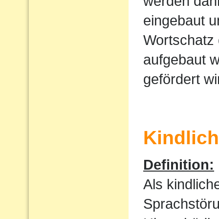
werden dan
eingebaut u
Wortschatz 
aufgebaut w
gefördert wi
Kindlic
Definition:
Als kindlic
Sprachstöru