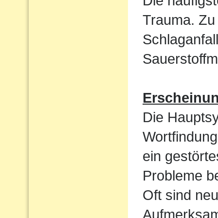
Die häufigst
Trauma. Zu 
Schlaganfal
Sauerstoffm
Erscheinu
Die Haupts
Wortfindun
ein gestört
Probleme be
Oft sind ne
Aufmerksamk