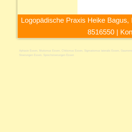
Logopädische Praxis Heike Bagus, 
8516550 |
Kon
Aphasie Essen
,
Mutismus Essen
,
Chitismus Essen
,
Sigmatismus lateralis Essen
,
Gaumens
Stoerungen Essen
,
Sprechstoerungen Essen