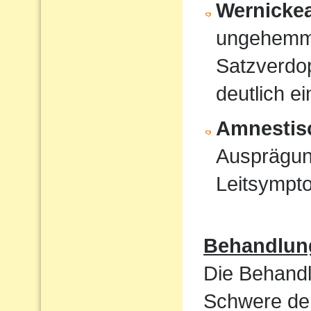
Wernicke
ungehemmt
Satzverdo
deutlich e
Amnestis
Ausprägun
Leitsympt
Behandlun
Die Behandl
Schwere der