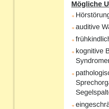
Mögliche U
Hörstörun
auditive 
frühkindli
kognitive 
Syndrome
pathologi
Sprechorg
Segelspalt
eingeschr