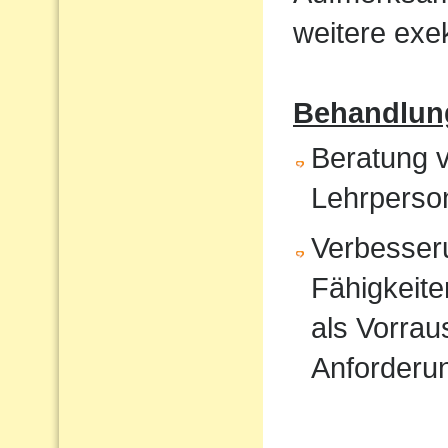
weitere exek
Behandlun
Beratung v
Lehrperso
Verbesser
Fähigkeite
als Vorrau
Anforderu