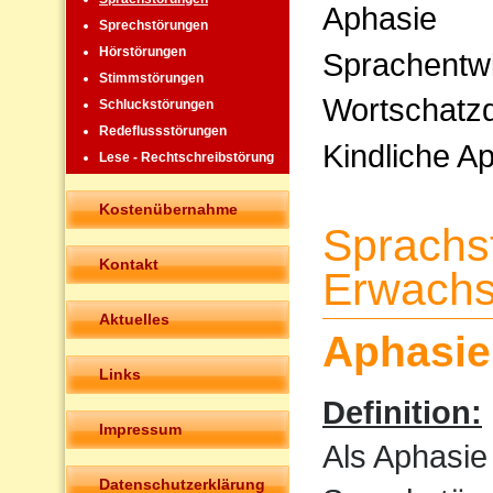
Aphasie
Sprechstörungen
Hörstörungen
Sprachentw
Stimmstörungen
Wortschatzd
Schluckstörungen
Redeflussstörungen
Kindliche A
Lese - Rechtschreibstörung
Kostenübernahme
Sprachs
Kontakt
Erwachs
Aktuelles
Aphasie
Links
Definition:
Impressum
Als Aphasie
Datenschutzerklärung