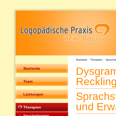
Startseite
>
Therapien
>
Sprachs
Dysgra
Startseite
Recklin
Team
Sprachs
Leistungen
und Erw
Therapien
Sprachstörungen