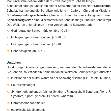
Man unterscheidet drei Arten der Schwerhörigkeit: Schallleitungs-,
Schallempfindungs- und kombinierter Schwerhörigkeit. Bei einer
Schallleitu
Schallaufnahme und die Schallweiterleitung im äußeren Ohr und im Mittelohr 
Schallempfindungsschwerhörigkeit
ist im Innenohr oder entlang des Hörnerv
Schwerhörigkeiten
sind Mischformen der Schallleitungs- und der Schallemp
Des Weiteren unterteilt man in vier verschiedene Schweregrade:
Geringgradige Schwerhörigkeit (bis 40 dB)
Mittelgradige Schwerhörigkeit (40-70 dB)
Hochgradige Schwerhörigkeit (70-90 dB)
Gehörlosigkeit (ab 90 dB)
Ursachen:
Hörstörungen können angeboren sein, während der Geburt entstehen oder sic
Sie können isoliert oder in Kombination mit weiteren Behinderungen auftret
Infektionen der Mutter während der Schwangerschaft (z.B. Röteln, Mumps
Sauerstoffmangel
Syndromerkrankungen (Usher-Syndrom, Franceschetti-Syndrom, Pierre-R
Syndrom, Alport-Syndrom, Pendred-Syndrom)
Chromosomenanomalien
ototoxische Medikamente