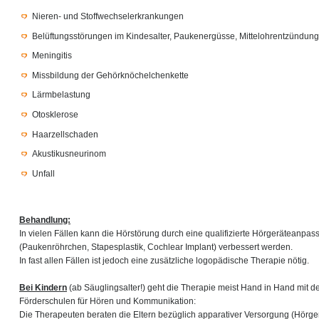
Nieren- und Stoffwechselerkrankungen
Belüftungsstörungen im Kindesalter, Paukenergüsse, Mittelohrentzündun
Meningitis
Missbildung der Gehörknöchelchenkette
Lärmbelastung
Otosklerose
Haarzellschaden
Akustikusneurinom
Unfall
Behandlung:
In vielen Fällen kann die Hörstörung durch eine qualifizierte Hörgeräteanpa
(Paukenröhrchen, Stapesplastik, Cochlear Implant) verbessert werden.
In fast allen Fällen ist jedoch eine zusätzliche logopädische Therapie nötig.
Bei Kindern
(ab Säuglingsalter!) geht die Therapie meist Hand in Hand mit d
Förderschulen für Hören und Kommunikation:
Die Therapeuten beraten die Eltern bezüglich apparativer Versorgung (Hörg