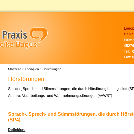
Logop
Heike
Plüme
45276
Tel:
Fax:
Startseite
>
Therapien
>
Hörstörungen
Hörstörungen
Sprach-, Sprech- und Stimmstörungen, die durch Hörstörung bedingt sind (S
Auditive Verarbeitungs- und Wahrnehmungsstörungen (AVWST)
Sprach-, Sprech- und Stimmstörungen, die durch Hörst
(SP4)
Definition: