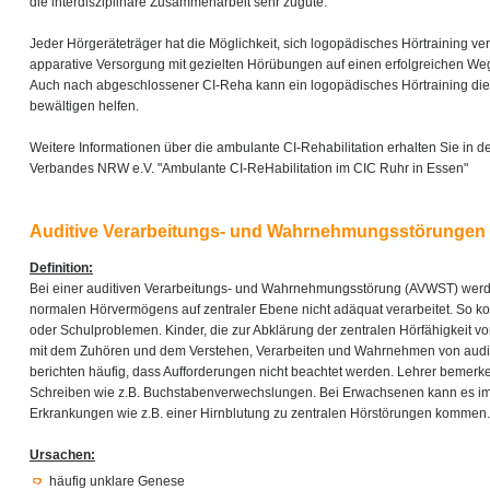
die interdisziplinäre Zusammenarbeit sehr zugute.
Jeder Hörgeräteträger hat die Möglichkeit, sich logopädisches Hörtraining ve
apparative Versorgung mit gezielten Hörübungen auf einen erfolgreichen Weg
Auch nach abgeschlossener CI-Reha kann ein logopädisches Hörtraining die 
bewältigen helfen.
Weitere Informationen über die ambulante CI-Rehabilitation erhalten Sie in d
Verbandes NRW e.V. "Ambulante CI-ReHabilitation im CIC Ruhr in Essen"
Auditive Verarbeitungs- und Wahrnehmungsstörungen
Definition:
Bei einer auditiven Verarbeitungs- und Wahrnehmungsstörung (AVWST) werden
normalen Hörvermögens auf zentraler Ebene nicht adäquat verarbeitet. So ko
oder Schulproblemen. Kinder, die zur Abklärung der zentralen Hörfähigkeit v
mit dem Zuhören und dem Verstehen, Verarbeiten und Wahrnehmen von auditi
berichten häufig, dass Aufforderungen nicht beachtet werden. Lehrer beme
Schreiben wie z.B. Buchstabenverwechslungen. Bei Erwachsenen kann es 
Erkrankungen wie z.B. einer Hirnblutung zu zentralen Hörstörungen kommen.
Ursachen:
häufig unklare Genese