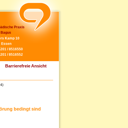
ädische Praxis
 Bagus
rs Kamp 10
 Essen
0201 / 8516550
0201 / 8516552
Barrierefreie Ansicht
P4)
örung bedingt sind