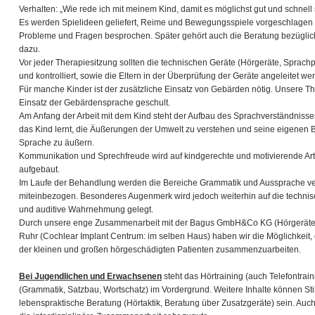
Verhalten: „Wie rede ich mit meinem Kind, damit es möglichst gut und schnell 
Es werden Spielideen geliefert, Reime und Bewegungsspiele vorgeschlagen u
Probleme und Fragen besprochen. Später gehört auch die Beratung bezüglic
dazu.
Vor jeder Therapiesitzung sollten die technischen Geräte (Hörgeräte, Sprac
und kontrolliert, sowie die Eltern in der Überprüfung der Geräte angeleitet we
Für manche Kinder ist der zusätzliche Einsatz von Gebärden nötig. Unsere T
Einsatz der Gebärdensprache geschult.
Am Anfang der Arbeit mit dem Kind steht der Aufbau des Sprachverständnisse
das Kind lernt, die Äußerungen der Umwelt zu verstehen und seine eigenen
Sprache zu äußern.
Kommunikation und Sprechfreude wird auf kindgerechte und motivierende Ar
aufgebaut.
Im Laufe der Behandlung werden die Bereiche Grammatik und Aussprache ve
miteinbezogen. Besonderes Augenmerk wird jedoch weiterhin auf die techni
und auditive Wahrnehmung gelegt.
Durch unsere enge Zusammenarbeit mit der Bagus GmbH&Co KG (Hörgeräte
Ruhr (Cochlear Implant Centrum: im selben Haus) haben wir die Möglichkeit, 
der kleinen und großen hörgeschädigten Patienten zusammenzuarbeiten.
Bei Jugendlichen und Erwachsenen
steht das Hörtraining (auch Telefontrai
(Grammatik, Satzbau, Wortschatz) im Vordergrund. Weitere Inhalte können 
lebenspraktische Beratung (Hörtaktik, Beratung über Zusatzgeräte) sein. Auc