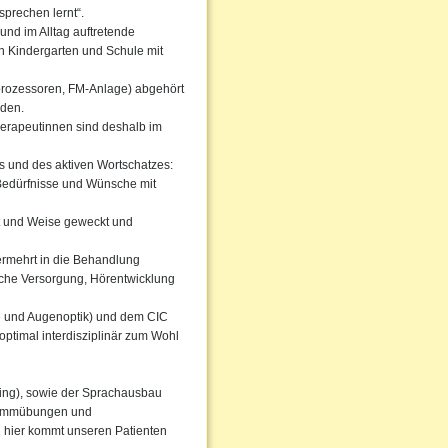
sprechen lernt“.
nd im Alltag auftretende
h Kindergarten und Schule mit
hprozessoren, FM-Anlage) abgehört
rden.
herapeutinnen sind deshalb im
s und des aktiven Wortschatzes:
 Bedürfnisse und Wünsche mit
t und Weise geweckt und
rmehrt in die Behandlung
sche Versorgung, Hörentwicklung
 und Augenoptik) und dem CIC
optimal interdisziplinär zum Wohl
ning), sowie der Sprachausbau
Stimmübungen und
h hier kommt unseren Patienten